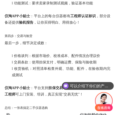
l
功能测试：要求卖家录制测试视频，验证基本功能
仪淘
APP
小贴士
：平台上的每台仪器都有
工程师认证标识
，部分设
备还提供
验机报告
，让你买得明白、用得放心！
第四步：交易与验货
最后一步，细节决定成败：
l
价格谈判：根据市场价、校准成本、配件情况合理议价
l
交易条款：使用担保支付，明确运费、保险与验收期
l
收货验机：对照清单检查外观、功能、配件，在验收期内完
成测试
可以介绍下你们的产品么
仪淘
APP
小贴士
：平台支持
担保交易
，提供
验收期保障
，并有
专业
工程师
可上门安装、培训，真正实现
“
交易无忧
”
！
总结：一张表搞定二手仪器选购
阶
仪淘能帮你做什