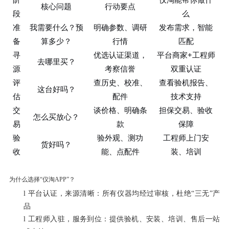
核心问题
行动要点
段
么
准
我需要什么？预
明确参数、调研
发布需求，智能
备
算多少？
行情
匹配
寻
优选认证渠道，
平台商家+工程师
去哪里买？
源
考察信誉
双重认证
评
查历史、校准、
查看验机报告、
这台好吗？
估
配件
技术支持
交
谈价格、明确条
担保交易、验收
怎么买放心？
易
款
保障
验
验外观、测功
工程师上门安
货好吗？
收
能、点配件
装、培训
为什么选择
“
仪淘
APP”
？
l
平台认证，来源清晰：所有仪器均经过审核，杜绝
“
三无
”
产
品
l
工程师入驻，服务到位：提供验机、安装、培训、售后一站