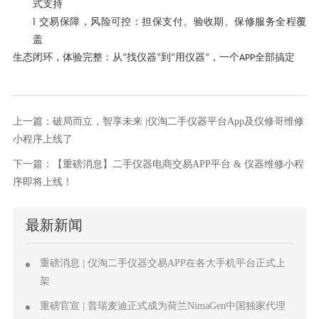
式支持
l
交易保障，风险可控：担保支付、验收期、保修服务全程覆
盖
生态闭环，体验完整：从
找仪器
到
用仪器
，一个
全部搞定
“
”
“
”
APP
上一篇：破局而立，智享未来 |仪淘二手仪器平台App及仪修哥维修
小程序上线了
下一篇：【重磅消息】二手仪器电商交易APP平台 & 仪器维修小程
序即将上线！
最新新闻
重磅消息 | 仪淘二手仪器交易APP在各大手机平台正式上
架
重磅官宣 | 普瑞麦迪正式成为荷兰NimaGen中国独家代理