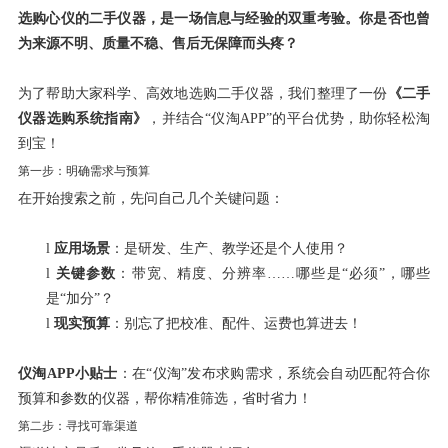
选购心仪的二手仪器，是一场信息与经验的双重考验。你是否也曾
为来源不明、质量不稳、售后无保障而头疼？
为了帮助大家科学、高效地选购二手仪器，我们整理了一份
《二手
仪器选购系统指南》
，并结合
“
仪淘
APP”
的平台优势，助你轻松淘
到宝！
第一步：明确需求与预算
在开始搜索之前，先问自己几个关键问题：
l
应用场景
：是研发、生产、教学还是个人使用？
l
关键参数
：带宽、精度、分辨率
……
哪些是
“
必须
”
，哪些
是
“
加分
”
？
l
现实预算
：别忘了把校准、配件、运费也算进去！
仪淘
APP
小贴士
：在
“
仪淘
”
发布求购需求，系统会自动匹配符合你
预算和参数的仪器，帮你精准筛选，省时省力！
第二步：寻找可靠渠道